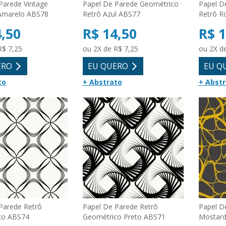
Parede Vintage
Papel De Parede Geométrico
Papel D
Amarelo ABS78
Retrô Azul ABS77
Retrô R
4,50
R$ 14,50
R$ 1
R$ 7,25
ou 2X de R$ 7,25
ou 2X d
ERO
EU QUERO
EU Q
to
+ Abstrato
+ Abst
Parede Retrô
Papel De Parede Retrô
Papel D
co ABS74
Geométrico Preto ABS71
Mostard