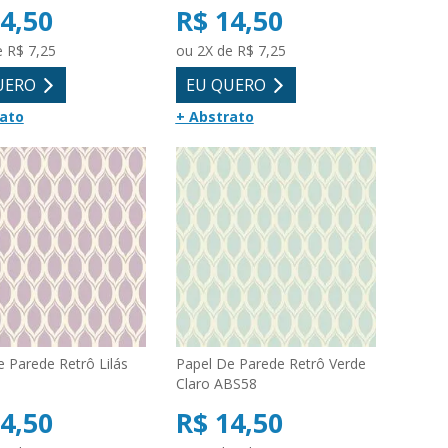
4,50
R$ 14,50
e R$ 7,25
ou 2X de R$ 7,25
UERO
EU QUERO
rato
+ Abstrato
 Parede Retrô Lilás
Papel De Parede Retrô Verde
Claro ABS58
4,50
R$ 14,50