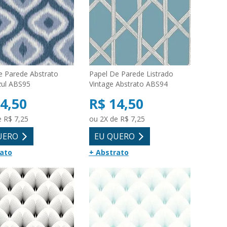
e Parede Abstrato
Papel De Parede Listrado
zul ABS95
Vintage Abstrato ABS94
4,50
R$ 14,50
e R$ 7,25
ou 2X de R$ 7,25
UERO
EU QUERO
rato
+ Abstrato