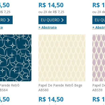
4,50
R$ 14,50
R$ 1
R$ 7,25
ou 2X de R$ 7,25
ou 2X d
ERO
EU QUERO
EU Q
to
+ Abstrato
+ Abst
Parede Retrô
Papel De Parede Retrô Bege
Papel De
ABS64
ABS60
ABS59
4,50
R$ 14,50
R$ 1