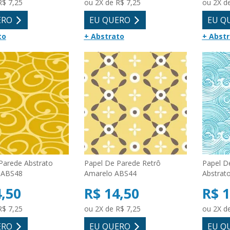
R$ 7,25
ou 2X de R$ 7,25
ou 2X d
ERO
EU QUERO
EU Q
to
+ Abstrato
+ Abst
Parede Abstrato
Papel De Parede Retrô
Papel D
 ABS48
Amarelo ABS44
Abstrat
4,50
R$ 14,50
R$ 1
R$ 7,25
ou 2X de R$ 7,25
ou 2X d
ERO
EU QUERO
EU Q