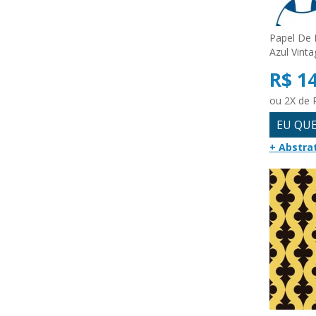
Papel De 
Azul Vint
R$ 1
ou 2X de 
EU QU
+ Abstra