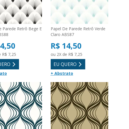
e Parede Retrô Bege E
Papel De Parede Retrô Verde
BS88
Claro ABS87
4,50
R$ 14,50
e R$ 7,25
ou 2X de R$ 7,25
UERO
EU QUERO
rato
+ Abstrato