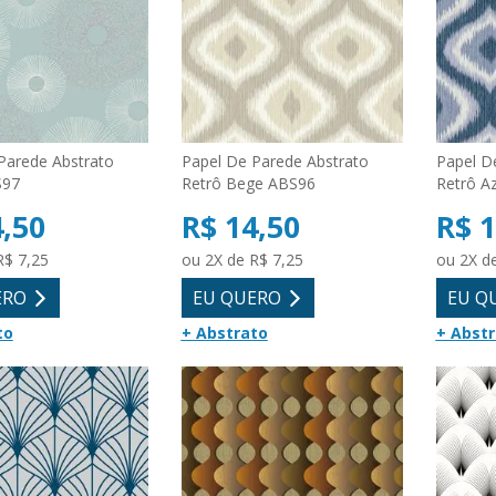
Parede Abstrato
Papel De Parede Abstrato
Papel D
S97
Retrô Bege ABS96
Retrô A
4,50
R$ 14,50
R$ 1
R$ 7,25
ou 2X de R$ 7,25
ou 2X d
ERO
EU QUERO
EU Q
to
+ Abstrato
+ Abst