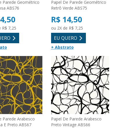
e Parede Geométrico
Papel De Parede Geométrico
osa ABS76
Retrô Verde ABS75
4,50
R$ 14,50
e R$ 7,25
ou 2X de R$ 7,25
UERO
EU QUERO
rato
+ Abstrato
e Parede Arabesco
Papel De Parede Arabesco
a E Preto ABS67
Preto Vintage ABS66