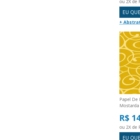
ou 2X de 
EU QU
+ Abstra
Papel De 
Mostarda
R$ 1
ou 2X de 
EU QU