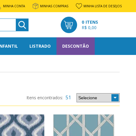
MINHA CONTA
MINHAS COMPRAS
MINHA LISTA DE DESEJOS
0
R$ 0,00
INFANTIL
LISTRADO
DESCONTÃO
l
rato
51
os
tone
nto