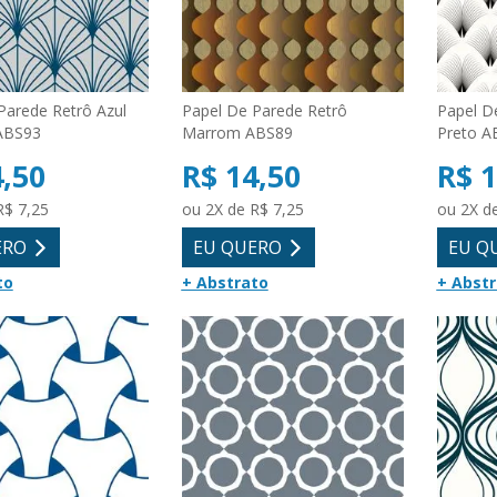
Parede Retrô Azul
Papel De Parede Retrô
Papel D
ABS93
Marrom ABS89
Preto A
4,50
R$ 14,50
R$ 1
R$ 7,25
ou 2X de R$ 7,25
ou 2X d
ERO
EU QUERO
EU Q
to
+ Abstrato
+ Abst