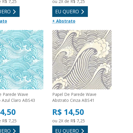
e R$ 7,25
ou 2X de R$ 7,25
UERO
EU QUERO
rato
+ Abstrato
e Parede Wave
Papel De Parede Wave
o Azul Claro ABS43
Abstrato Cinza ABS41
4,50
R$ 14,50
e R$ 7,25
ou 2X de R$ 7,25
UERO
EU QUERO