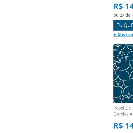
R$ 1
ou 2X de 
EU QU
+ Abstra
Papel De 
Estrelas 
R$ 1