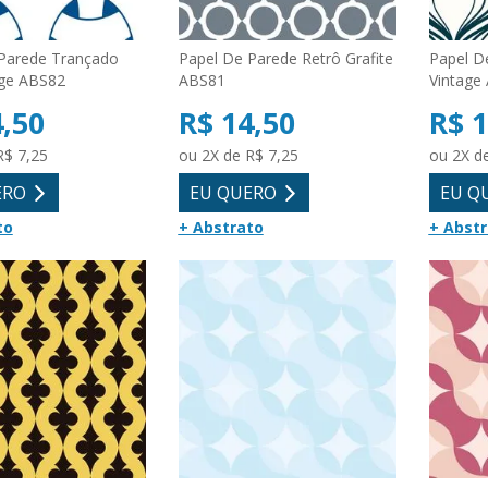
Parede Trançado
Papel De Parede Retrô Grafite
Papel D
age ABS82
ABS81
Vintage
4,50
R$ 14,50
R$ 1
R$ 7,25
ou 2X de R$ 7,25
ou 2X d
ERO
EU QUERO
EU Q
to
+ Abstrato
+ Abst