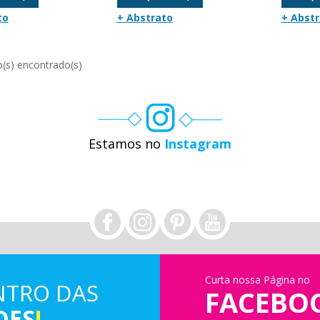
to
+ Abstrato
+ Abst
Estamos no
Instagram
Curta nossa Página no
NTRO DAS
FACEBO
DES
!