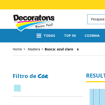
TODAS
TOP 50
COZINHA
Home
Madeira
Busca: azul claro
x
Cozinha
Encanto
Bebê
Pétalas
Doce Infância
Primavera
Fofura
Geométrico
Infantil
Madeira
RESUL
Cor
Países
Vintage
Ferramentas para Aplicação