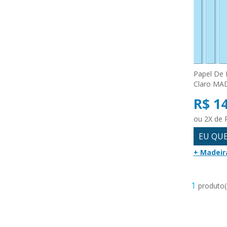
Papel De 
Claro MA
R$ 1
ou 2X de 
EU QU
+ Madeir
1