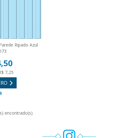
Parede Ripado Azul
D73
4,50
R$ 7,25
ERO
a