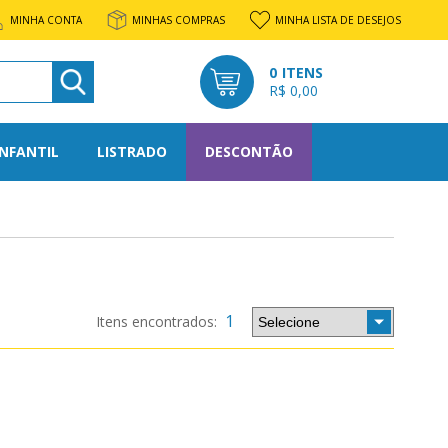
MINHA CONTA
MINHAS COMPRAS
MINHA LISTA DE DESEJOS
0
R$ 0,00
INFANTIL
LISTRADO
DESCONTÃO
l
rato
1
os
tone
nto