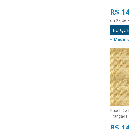
R$ 1
ou 2X de 
EU QU
+ Madeir
Papel De 
Trançada
R$ 1