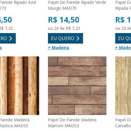
Parede Ripado Azul
Papel De Parede Ripado Verde
Papel D
D73
Musgo MAD70
Ripada 
4,50
R$ 14,50
R$ 1
R$ 7,25
ou 2X de R$ 7,25
ou 2X d
ERO
EU QUERO
EU Q
a
+ Madeira
+ Made
Parede Madeira
Papel De Parede Madeira
Papel D
 Rústica MAD55
Marrom MAD53
Carvalh