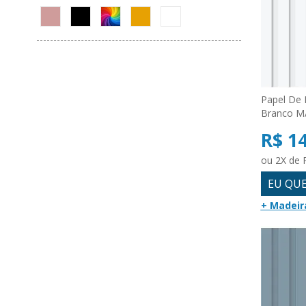
Papel De 
Branco 
R$ 1
ou 2X de 
EU QU
+ Madeir