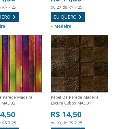
e R$ 7,25
ou 2X de R$ 7,25
UERO
EU QUERO
ira
+ Madeira
e Parede Madeira
Papel De Parede Madeira
a MAD32
Escura Cubos MAD31
4,50
R$ 14,50
e R$ 7,25
ou 2X de R$ 7,25