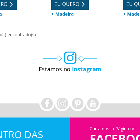
ERO
EU QUERO
EU Q
a
+ Madeira
+ Made
Estamos no
Instagram
Curta nossa Página no
NTRO DAS
FACEBO