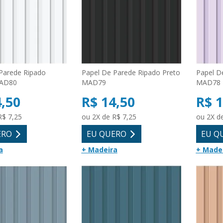
Parede Ripado
Papel De Parede Ripado Preto
Papel D
MAD80
MAD79
MAD78
4,50
R$ 14,50
R$ 1
R$ 7,25
ou 2X de R$ 7,25
ou 2X d
ERO
EU QUERO
EU Q
a
+ Madeira
+ Made