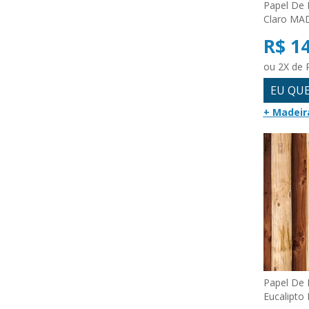
Papel De 
Claro MA
R$ 1
ou 2X de 
EU QU
+ Madeir
Papel De 
Eucalipto