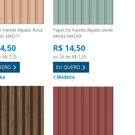
e Parede Ripado Rosa
Papel De Parede Ripado Verde
do MAD71
Menta MAD69
4,50
R$ 14,50
e R$ 7,25
ou 2X de R$ 7,25
UERO
EU QUERO
ira
+ Madeira