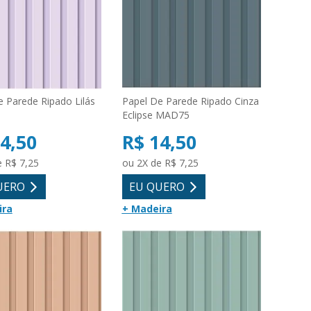
e Parede Ripado Lilás
Papel De Parede Ripado Cinza
Eclipse MAD75
4,50
R$ 14,50
e R$ 7,25
ou 2X de R$ 7,25
UERO
EU QUERO
ira
+ Madeira