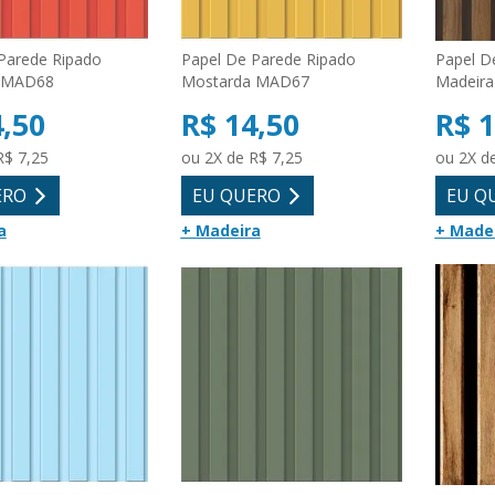
Parede Ripado
Papel De Parede Ripado
Papel D
 MAD68
Mostarda MAD67
Madeir
4,50
R$ 14,50
R$ 1
R$ 7,25
ou 2X de R$ 7,25
ou 2X d
ERO
EU QUERO
EU Q
a
+ Madeira
+ Made