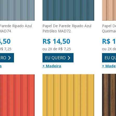
Parede Ripado Azul
Papel De Parede Ripado Azul
Papel D
MAD74
Petróleo MAD72
Queima
4,50
R$ 14,50
R$ 1
R$ 7,25
ou 2X de R$ 7,25
ou 2X d
ERO
EU QUERO
EU Q
a
+ Madeira
+ Made