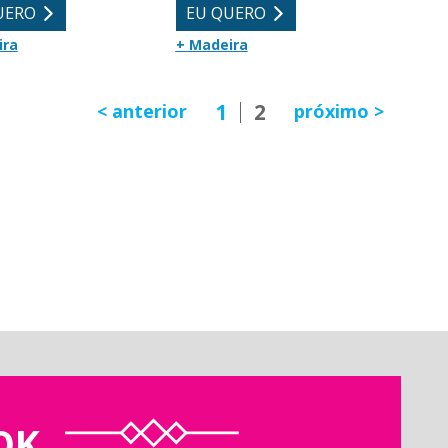
UERO
EU QUERO
ira
+ Madeira
1
2
anterior
próximo
OK