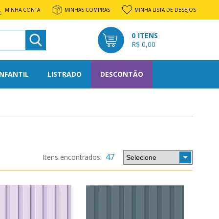
MINHA CONTA
MINHAS COMPRAS
MINHA LISTA DE DESEJOS
0
R$ 0,00
INFANTIL
LISTRADO
DESCONTÃO
l
rato
47
os
tone
nto