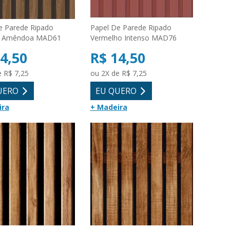
e Parede Ripado
Papel De Parede Ripado
a Amêndoa MAD61
Vermelho Intenso MAD76
4,50
R$ 14,50
e R$ 7,25
ou 2X de R$ 7,25
UERO
EU QUERO
ira
+ Madeira