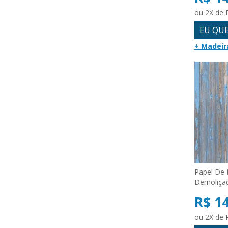
ou 2X de 
EU QU
+ Madeir
Papel De 
Demoliçã
R$ 1
ou 2X de 