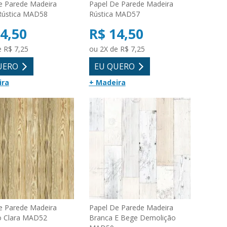
e Parede Madeira
Papel De Parede Madeira
Rústica MAD58
Rústica MAD57
4,50
R$ 14,50
e R$ 7,25
ou 2X de R$ 7,25
UERO
EU QUERO
ira
+ Madeira
e Parede Madeira
Papel De Parede Madeira
o Clara MAD52
Branca E Bege Demolição