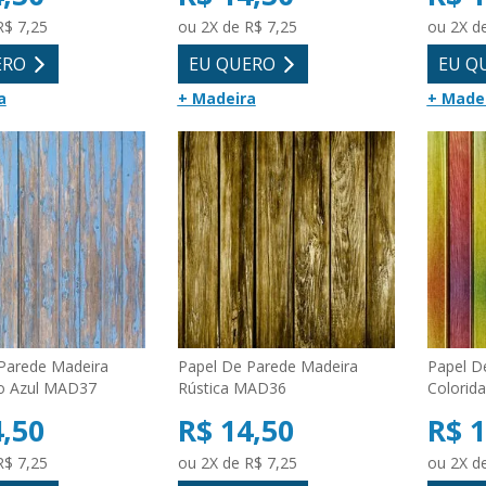
R$ 7,25
ou 2X de R$ 7,25
ou 2X d
ERO
EU QUERO
EU Q
a
+ Madeira
+ Made
Parede Madeira
Papel De Parede Madeira
Papel D
o Azul MAD37
Rústica MAD36
Colorid
4,50
R$ 14,50
R$ 1
R$ 7,25
ou 2X de R$ 7,25
ou 2X d