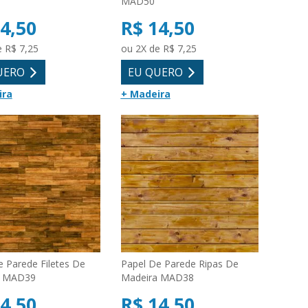
MAD50
4,50
R$ 14,50
e R$ 7,25
ou 2X de R$ 7,25
UERO
EU QUERO
ira
+ Madeira
e Parede Filetes De
Papel De Parede Ripas De
a MAD39
Madeira MAD38
4,50
R$ 14,50