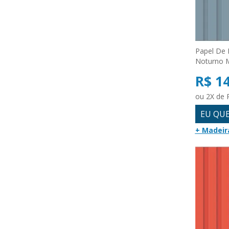
Papel De 
Noturno 
R$ 1
ou 2X de 
EU QU
+ Madeir