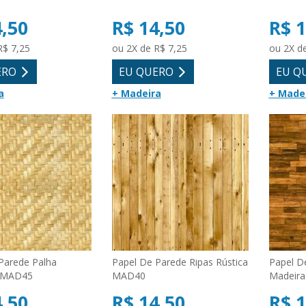
4,50
R$ 14,50
R$ 1
R$ 7,25
ou 2X de R$ 7,25
ou 2X d
ERO
EU QUERO
EU Q
a
+ Madeira
+ Made
Parede Palha
Papel De Parede Ripas Rústica
Papel D
 MAD45
MAD40
Madeir
4,50
R$ 14,50
R$ 1