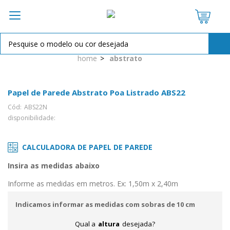
OPÇÕES DE PARCELAMENTO:
home
abstrato
à vista R$ 14,50
2X de
R$ 7,25
sem juros
Papel de Parede Abstrato Poa Listrado ABS22
Cód:
ABS22N
disponibilidade:
CALCULADORA DE PAPEL DE PAREDE
Insira as medidas abaixo
Informe as medidas em metros. Ex: 1,50m x 2,40m
Indicamos informar as medidas com sobras de 10 cm
Qual a
altura
desejada?