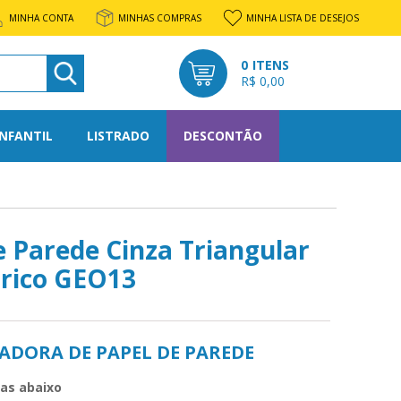
MINHA CONTA
MINHAS COMPRAS
MINHA LISTA DE DESEJOS
0
R$ 0,00
E PARCELAMENTO:
INFANTIL
LISTRADO
DESCONTÃO
l
rato
e Parede Cinza Triangular
rico GEO13
os
tone
ADORA DE PAPEL DE PAREDE
nto
das abaixo