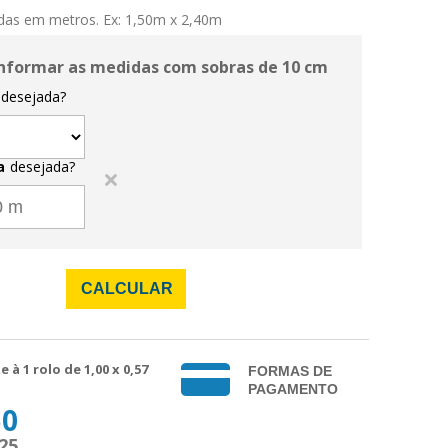
das em metros. Ex: 1,50m x 2,40m
nformar as medidas com sobras de 10 cm
desejada?
a
desejada?
CALCULAR
e à 1 rolo de
1,00
x 0,57
FORMAS DE
PAGAMENTO
50
,25