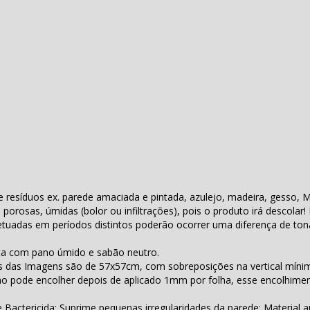
te resíduos ex. parede amaciada e pintada, azulejo, madeira, gesso, 
, porosas, úmidas (bolor ou infiltrações), pois o produto irá descolar
tuadas em períodos distintos poderão ocorrer uma diferença de ton
eita com pano úmido e sabão neutro.
s das Imagens são de 57x57cm, com sobreposições na vertical míni
 pode encolher depois de aplicado 1mm por folha, esse encolhimen
Bactericida; Suprime pequenas irregularidades da parede; Material au