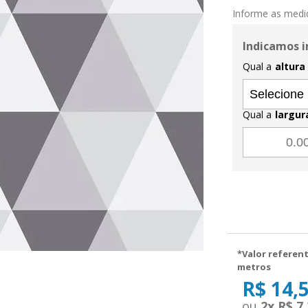
Informe as medi
Indicamos i
Qual a
altura
Qual a
largur
*Valor referent
metros
R$ 14,
2
x
R$ 7