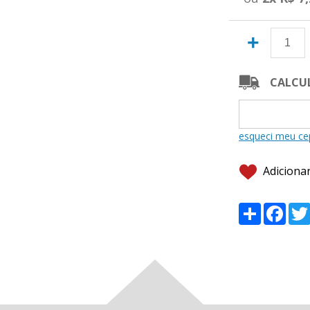
+
CALCUL
Adicionar
Share
Fac