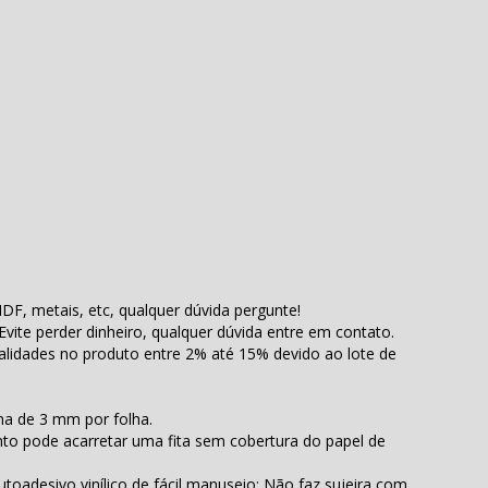
MDF, metais, etc, qualquer dúvida pergunte!
! Evite perder dinheiro, qualquer dúvida entre em contato.
alidades no produto entre 2% até 15% devido ao lote de
ma de 3 mm por folha.
to pode acarretar uma fita sem cobertura do papel de
toadesivo vinílico de fácil manuseio; Não faz sujeira com