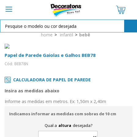
OPÇÕES DE PARCELAMENTO:
home
infantil
bebê
à vista R$ 14,50
2X de
R$ 7,25
sem juros
Papel de Parede Gaiolas e Galhos BEB78
Cód:
BEB78N
CALCULADORA DE PAPEL DE PAREDE
Insira as medidas abaixo
Informe as medidas em metros. Ex: 1,50m x 2,40m
Indicamos informar as medidas com sobras de 10 cm
Qual a
altura
desejada?