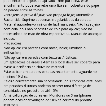
pode encolher depois de aplicado 1mm por folha, esse
encolhimento pode acarretar uma fita sem cobertura do papel
de parede entre as folhas.
Vantagens: A prova d’água; Não propaga fogo; Antimofo e
Bactericida; Suprime pequenas irregularidades da parede;
Material autoadesivo vinílico de fácil manuseio; Não faz sujeira
com cola, pois não necessita de cola para aplicar; Não há
necessidade de mão de obra especializada. Manual de aplicação
incluso.
Precauções:
Não aplicar em paredes com mofo, bolor, umidade ou
infiltrações;
Não aplicar em paredes com texturas / rústicas;
Em aplicações de áreas externas o local deve ser coberto para
evitar a incidência de chuva no material;
Evite aplicar em paredes pintadas recentemente, aguarde no
mínimo 10 dias;
Calcule corretamente sua necessidade, pois compras efetuadas
em períodos distintos poderão ocorrer uma diferença de
tonalidades no produto de até 15%;
A má calibração de cores em Monitores ou Smartphones
podem ocasionar variação de 10% na cor real do produto
impresso;