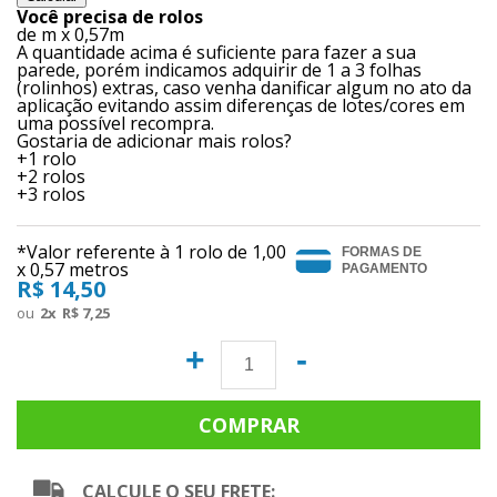
Você precisa de
rolos
de
m x 0,57m
A quantidade acima é suficiente para fazer a sua
parede, porém indicamos adquirir de 1 a 3 folhas
(rolinhos) extras, caso venha danificar algum no ato da
aplicação evitando assim diferenças de lotes/cores em
uma possível recompra.
Gostaria de adicionar mais rolos?
+1 rolo
+2 rolos
+3 rolos
*Valor referente à 1 rolo de
1,00
FORMAS DE
x 0,57 metros
PAGAMENTO
R$ 14,50
2
x
R$ 7,25
+
-
CALCULE O SEU FRETE: