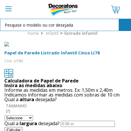
OPÇÕES DE PARCELAMENTO:
home
infantil
listrado infantil
à vista R$ 14,50
2X de
R$ 7,25
sem juros
Papel de Parede Listrado Infantil Cinza LI78
Cód:
LI78N
Calculadora de Papel de Parede
Insira as medidas abaixo
Informe as medidas em metros. Ex: 1,50m x 2,40m
Indicamos informar as medidas com sobras de 10 cm
Qual a
altura
desejada?
TAMANHO
Qual a
largura
desejada?
Calcular