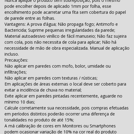
Nunca aplique o produto sem sobreposição, pois o mesmo
pode encolher depois de aplicado 1mm por folha, esse
encolhimento pode acarretar uma fita sem cobertura do papel
de parede entre as folhas.
Vantagens: A prova d’água; Não propaga fogo; Antimofo e
Bactericida; Suprime pequenas irregularidades da parede;
Material autoadesivo vinílico de fácil manuseio; Não faz sujeira
com cola, pois não necessita de cola para aplicar; Não há
necessidade de mão de obra especializada. Manual de aplicação
incluso.
Precauções:
Não aplicar em paredes com mofo, bolor, umidade ou
infiltrações;
Não aplicar em paredes com texturas / rústicas;
Em aplicações de áreas externas o local deve ser coberto para
evitar a incidência de chuva no material;
Evite aplicar em paredes pintadas recentemente, aguarde no
mínimo 10 dias;
Calcule corretamente sua necessidade, pois compras efetuadas
em períodos distintos poderão ocorrer uma diferença de
tonalidades no produto de até 15%;
A má calibração de cores em Monitores ou Smartphones
podem ocasionar variação de 10% na cor real do produto