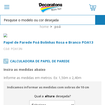
OPÇÕES DE PARCELAMENTO:
home
poá
à vista R$ 14,50
2X de
R$ 7,25
sem juros
Papel de Parede Poá Bolinhas Rosa e Branco POA13
Cód:
POA13N
CALCULADORA DE PAPEL DE PAREDE
Insira as medidas abaixo
Informe as medidas em metros. Ex: 1,50m x 2,40m
Indicamos informar as medidas com sobras de 10 cm
Qual a
altura
desejada?