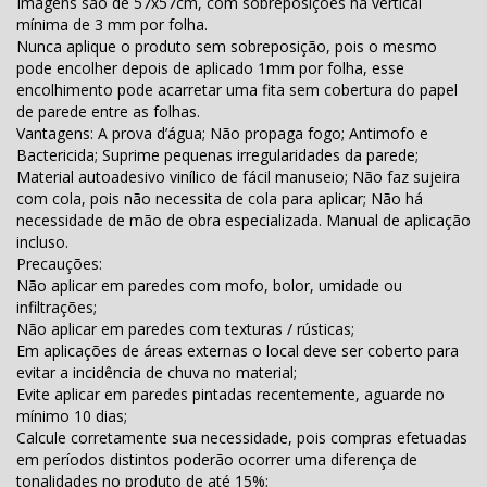
Imagens são de 57x57cm, com sobreposições na vertical
mínima de 3 mm por folha.
Nunca aplique o produto sem sobreposição, pois o mesmo
pode encolher depois de aplicado 1mm por folha, esse
encolhimento pode acarretar uma fita sem cobertura do papel
de parede entre as folhas.
Vantagens: A prova d’água; Não propaga fogo; Antimofo e
Bactericida; Suprime pequenas irregularidades da parede;
Material autoadesivo vinílico de fácil manuseio; Não faz sujeira
com cola, pois não necessita de cola para aplicar; Não há
necessidade de mão de obra especializada. Manual de aplicação
incluso.
Precauções:
Não aplicar em paredes com mofo, bolor, umidade ou
infiltrações;
Não aplicar em paredes com texturas / rústicas;
Em aplicações de áreas externas o local deve ser coberto para
evitar a incidência de chuva no material;
Evite aplicar em paredes pintadas recentemente, aguarde no
mínimo 10 dias;
Calcule corretamente sua necessidade, pois compras efetuadas
em períodos distintos poderão ocorrer uma diferença de
tonalidades no produto de até 15%;