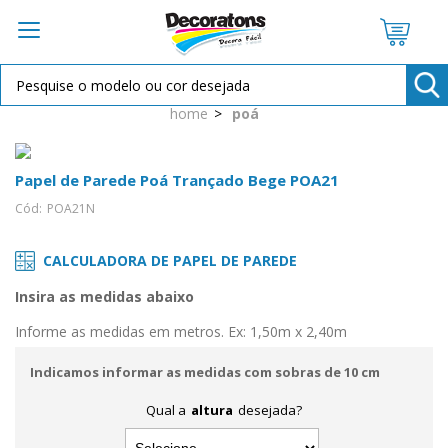
OPÇÕES DE PARCELAMENTO:
home
poá
à vista R$ 14,50
2X de
R$ 7,25
sem juros
Papel de Parede Poá Trançado Bege POA21
Cód:
POA21N
CALCULADORA DE PAPEL DE PAREDE
Insira as medidas abaixo
Informe as medidas em metros. Ex: 1,50m x 2,40m
Indicamos informar as medidas com sobras de 10 cm
Qual a
altura
desejada?