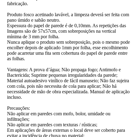
fabricação.
Produto fosco acetinado lavável, a limpeza deverá ser feita com
pano úmido e sabão neutro.
Espessura do papel de parede é de 0,10mm. As repetições das
Imagens são de 57x57cm, com sobreposições na vertical
mínima de 3 mm por folha.
Nunca aplique o produto sem sobreposição, pois o mesmo pode
encolher depois de aplicado 1mm por folha, esse encolhimento
pode acarretar uma fita sem cobertura do papel de parede entre
as folhas.
Vantagens: A prova d’água; Não propaga fogo; Antimofo e
Bactericida; Suprime pequenas irregularidades da parede;
Material autoadesivo vinílico de fácil manuseio; Não faz sujeira
com cola, pois não necessita de cola para aplicar; Não há
necessidade de mão de obra especializada. Manual de aplicação
incluso.
Precauções:
Não aplicar em paredes com mofo, bolor, umidade ou
infiltrações;
Não aplicar em paredes com texturas / rústicas;
Em aplicações de áreas externas o local deve ser coberto para
evitar a incidência de chuva no material;