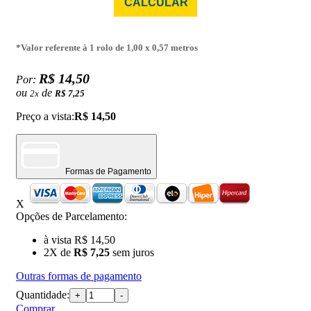
CALCULAR
*Valor referente à 1 rolo de
1,00
x 0,57 metros
R$ 14,50
Por:
ou
de
2
x
R$ 7,25
Preço a vista:
R$ 14,50
Formas de Pagamento
X
Opções de Parcelamento:
à vista R$ 14,50
2X de
R$ 7,25
sem juros
Outras formas de pagamento
Quantidade:
+
-
Comprar