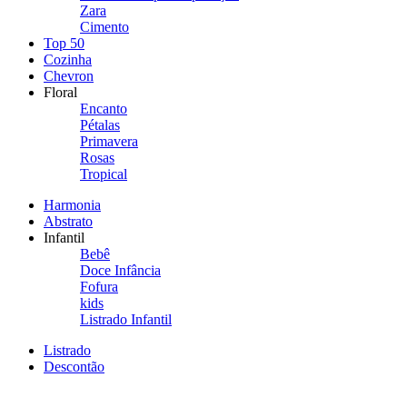
Zara
Cimento
Top 50
Cozinha
Chevron
Floral
Encanto
Pétalas
Primavera
Rosas
Tropical
Harmonia
Abstrato
Infantil
Bebê
Doce Infância
Fofura
kids
Listrado Infantil
Listrado
Descontão