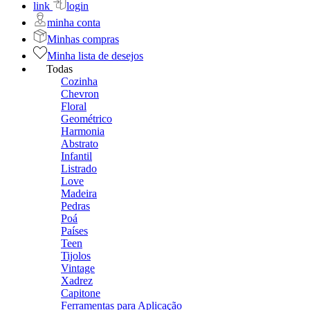
link
login
minha conta
Minhas compras
Minha lista de desejos
Todas
Cozinha
Chevron
Floral
Geométrico
Harmonia
Abstrato
Infantil
Listrado
Love
Madeira
Pedras
Poá
Países
Teen
Tijolos
Vintage
Xadrez
Capitone
Ferramentas para Aplicação