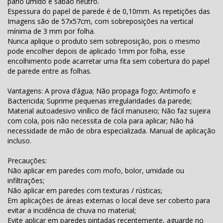
pano úmido e sabão neutro.
Espessura do papel de parede é de 0,10mm. As repetições das
Imagens são de 57x57cm, com sobreposições na vertical
mínima de 3 mm por folha.
Nunca aplique o produto sem sobreposição, pois o mesmo
pode encolher depois de aplicado 1mm por folha, esse
encolhimento pode acarretar uma fita sem cobertura do papel
de parede entre as folhas.
Vantagens: A prova d’água; Não propaga fogo; Antimofo e
Bactericida; Suprime pequenas irregularidades da parede;
Material autoadesivo vinílico de fácil manuseio; Não faz sujeira
com cola, pois não necessita de cola para aplicar; Não há
necessidade de mão de obra especializada. Manual de aplicação
incluso.
Precauções:
Não aplicar em paredes com mofo, bolor, umidade ou
infiltrações;
Não aplicar em paredes com texturas / rústicas;
Em aplicações de áreas externas o local deve ser coberto para
evitar a incidência de chuva no material;
Evite aplicar em paredes pintadas recentemente, aguarde no