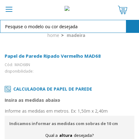
OPÇÕES DE PARCELAMENTO:
home
madeira
à vista R$ 14,50
2X de
R$ 7,25
sem juros
Papel de Parede Ripado Vermelho MAD68
Cód:
MAD68N
disponibilidade:
CALCULADORA DE PAPEL DE PAREDE
Insira as medidas abaixo
Informe as medidas em metros. Ex: 1,50m x 2,40m
Indicamos informar as medidas com sobras de 10 cm
Qual a
altura
desejada?