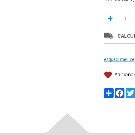
+
CALCUL
Adicionar
Share
Fac