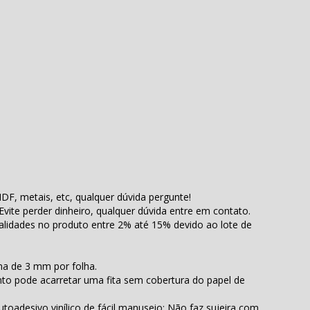
MDF, metais, etc, qualquer dúvida pergunte!
! Evite perder dinheiro, qualquer dúvida entre em contato.
alidades no produto entre 2% até 15% devido ao lote de
ma de 3 mm por folha.
to pode acarretar uma fita sem cobertura do papel de
toadesivo vinílico de fácil manuseio; Não faz sujeira com