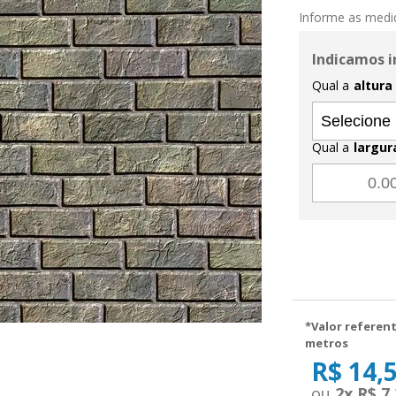
Informe as medi
Indicamos i
Qual a
altura
Qual a
largur
*Valor referent
metros
R$ 14,
2
x
R$ 7