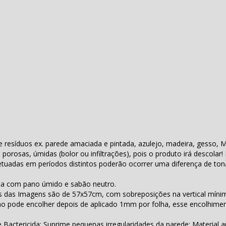
te resíduos ex. parede amaciada e pintada, azulejo, madeira, gesso, 
, porosas, úmidas (bolor ou infiltrações), pois o produto irá descolar
tuadas em períodos distintos poderão ocorrer uma diferença de ton
eita com pano úmido e sabão neutro.
s das Imagens são de 57x57cm, com sobreposições na vertical míni
 pode encolher depois de aplicado 1mm por folha, esse encolhimen
Bactericida; Suprime pequenas irregularidades da parede; Material au