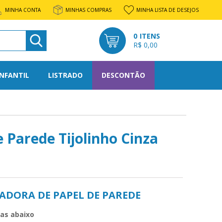
MINHA CONTA
MINHAS COMPRAS
MINHA LISTA DE DESEJOS
0
R$ 0,00
E PARCELAMENTO:
INFANTIL
LISTRADO
DESCONTÃO
l
rato
e Parede Tijolinho Cinza
os
tone
ADORA DE PAPEL DE PAREDE
nto
das abaixo