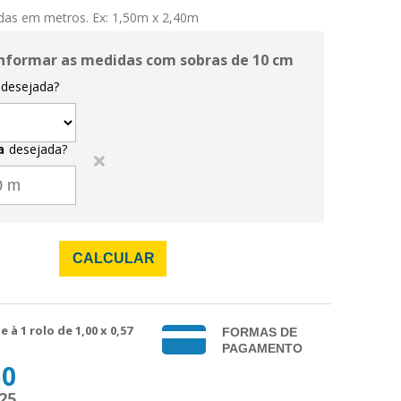
das em metros. Ex: 1,50m x 2,40m
nformar as medidas com sobras de 10 cm
desejada?
a
desejada?
CALCULAR
e à 1 rolo de
1,00
x 0,57
FORMAS DE
PAGAMENTO
50
,25