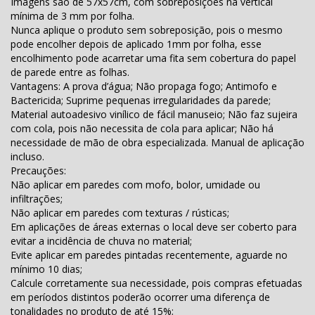
Imagens são de 57x57cm, com sobreposições na vertical
mínima de 3 mm por folha.
Nunca aplique o produto sem sobreposição, pois o mesmo
pode encolher depois de aplicado 1mm por folha, esse
encolhimento pode acarretar uma fita sem cobertura do papel
de parede entre as folhas.
Vantagens: A prova d’água; Não propaga fogo; Antimofo e
Bactericida; Suprime pequenas irregularidades da parede;
Material autoadesivo vinílico de fácil manuseio; Não faz sujeira
com cola, pois não necessita de cola para aplicar; Não há
necessidade de mão de obra especializada. Manual de aplicação
incluso.
Precauções:
Não aplicar em paredes com mofo, bolor, umidade ou
infiltrações;
Não aplicar em paredes com texturas / rústicas;
Em aplicações de áreas externas o local deve ser coberto para
evitar a incidência de chuva no material;
Evite aplicar em paredes pintadas recentemente, aguarde no
mínimo 10 dias;
Calcule corretamente sua necessidade, pois compras efetuadas
em períodos distintos poderão ocorrer uma diferença de
tonalidades no produto de até 15%;