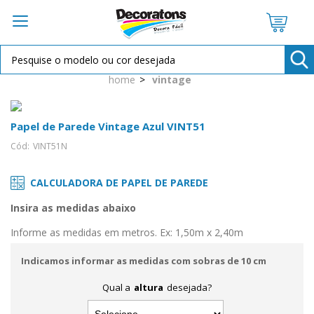
OPÇÕES DE PARCELAMENTO:
home
vintage
à vista R$ 14,50
2X de
R$ 7,25
sem juros
Papel de Parede Vintage Azul VINT51
Cód:
VINT51N
CALCULADORA DE PAPEL DE PAREDE
Insira as medidas abaixo
Informe as medidas em metros. Ex: 1,50m x 2,40m
Indicamos informar as medidas com sobras de 10 cm
Qual a
altura
desejada?