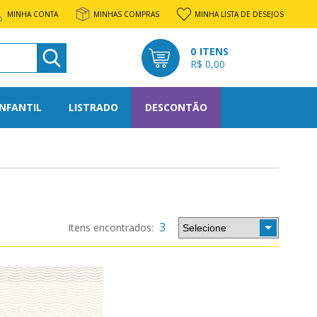
MINHA CONTA
MINHAS COMPRAS
MINHA LISTA DE DESEJOS
0
R$ 0,00
INFANTIL
LISTRADO
DESCONTÃO
l
rato
3
os
tone
nto