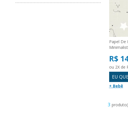
Papel De 
Minimalis
R$ 1
ou 2X de 
EU QU
+ Bebê
3