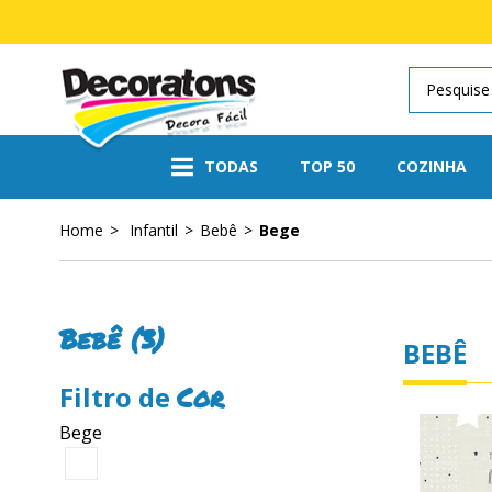
TODAS
TOP 50
COZINHA
Home
Infantil
Bebê
Bege
Cozinha
Encanto
Bebê
Pétalas
Doce Infância
Primavera
Fofura
Geométrico
Infantil
Bebê (3)
Madeira
BEBÊ
Países
Cor
Vintage
Bege
Ferramentas para Aplicação