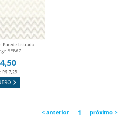
e Parede Listrado
ege BEB67
4,50
e R$ 7,25
UERO
1
anterior
próximo