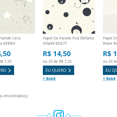
Parede Circo
Papel De Parede Poá Elefante
Papel D
ta BEB84
Infantil BEB77
Wave B
4,50
R$ 14,50
R$ 1
R$ 7,25
ou 2X de R$ 7,25
ou 2X d
ERO
EU QUERO
EU Q
+ Bebê
+ Bebê