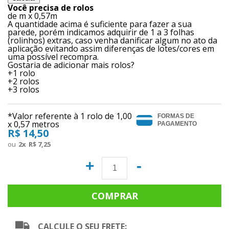
Você precisa de
rolos
de
m x 0,57m
A quantidade acima é suficiente para fazer a sua
parede, porém indicamos adquirir de 1 a 3 folhas
(rolinhos) extras, caso venha danificar algum no ato da
aplicação evitando assim diferenças de lotes/cores em
uma possível recompra.
Gostaria de adicionar mais rolos?
+1 rolo
+2 rolos
+3 rolos
*Valor referente à 1 rolo de
1,00
FORMAS DE
x 0,57 metros
PAGAMENTO
R$ 14,50
2
x
R$ 7,25
+
-
CALCULE O SEU FRETE: