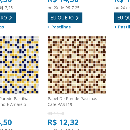
R$ 7,25
ou 2X de R$ 7,25
ou 2X d
ERO
EU QUERO
EU Q
as
+ Pastilhas
+ Pasti
Parede Pastilhas
Papel De Parede Pastilhas
nho E Amarelo
Café PAST19
R$ 14,50
4,50
R$ 12,32