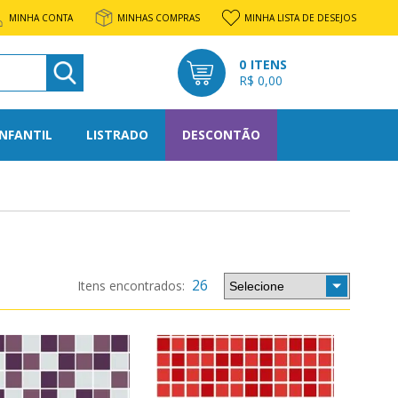
MINHA CONTA
MINHAS COMPRAS
MINHA LISTA DE DESEJOS
0
R$ 0,00
INFANTIL
LISTRADO
DESCONTÃO
l
rato
26
os
tone
nto