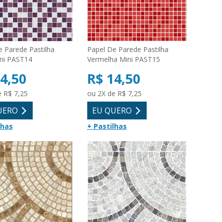
e Parede Pastilha
Papel De Parede Pastilha
ni PAST14
Vermelha Mini PAST15
4,50
R$ 14,50
e R$ 7,25
ou 2X de R$ 7,25
UERO
EU QUERO
lhas
+ Pastilhas