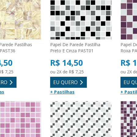
Parede Pastilhas
Papel De Parede Pastilha
Papel D
PAST36
Preto E Cinza PAST01
Roxa P
4,50
R$ 14,50
R$ 1
R$ 7,25
ou 2X de R$ 7,25
ou 2X d
ERO
EU QUERO
EU Q
as
+ Pastilhas
+ Pasti