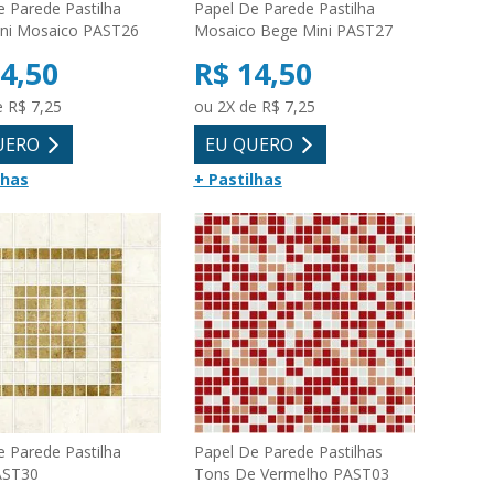
e Parede Pastilha
Papel De Parede Pastilha
ni Mosaico PAST26
Mosaico Bege Mini PAST27
4,50
R$ 14,50
e R$ 7,25
ou 2X de R$ 7,25
UERO
EU QUERO
lhas
+ Pastilhas
e Parede Pastilha
Papel De Parede Pastilhas
AST30
Tons De Vermelho PAST03