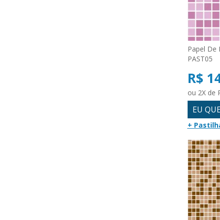
Papel De P
PAST05
R$ 1
ou 2X de 
EU QU
+ Pastilh