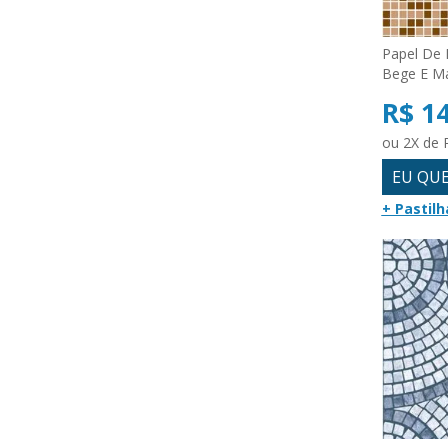
Papel De 
Bege E M
R$ 1
ou 2X de 
EU QU
+ Pastilh