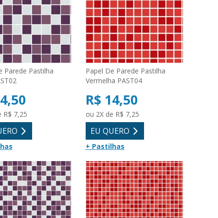
e Parede Pastilha
Papel De Parede Pastilha
AST02
Vermelha PAST04
4,50
R$ 14,50
e R$ 7,25
ou 2X de R$ 7,25
UERO
EU QUERO
lhas
+ Pastilhas