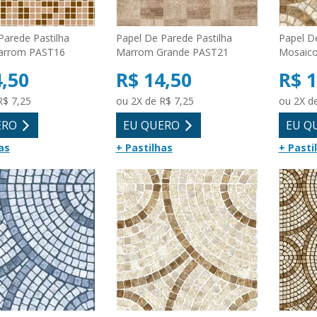
Parede Pastilha
Papel De Parede Pastilha
Papel D
arrom PAST16
Marrom Grande PAST21
Mosaic
4,50
R$ 14,50
R$ 1
R$ 7,25
ou 2X de R$ 7,25
ou 2X d
ERO
EU QUERO
EU Q
as
+ Pastilhas
+ Pasti