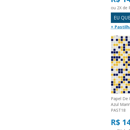
ou 2X de 
EU QU
+ Pastilh
Papel De 
Azul Mari
PAST18
R$ 1