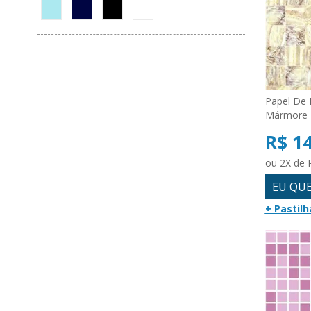
Papel De 
Mármore 
R$ 1
ou 2X de 
EU QU
+ Pastilh