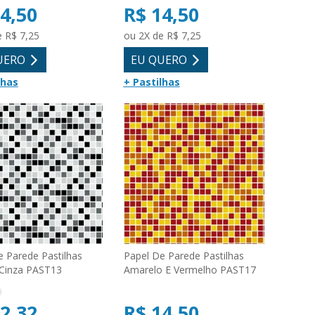
4,50
R$ 14,50
e R$ 7,25
ou 2X de R$ 7,25
UERO
EU QUERO
lhas
+ Pastilhas
e Parede Pastilhas
Papel De Parede Pastilhas
 Cinza PAST13
Amarelo E Vermelho PAST17
0
2,32
R$ 14,50