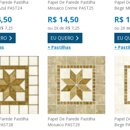
Parede Pastilha
Papel De Parede Pastilha
Papel D
Azul PAST24
Mosaico Creme PAST25
Bege Mi
4,50
R$ 14,50
R$ 1
R$ 7,25
ou 2X de R$ 7,25
ou 2X d
ERO
EU QUERO
EU Q
as
+ Pastilhas
+ Pasti
Parede Pastilha
Papel De Parede Pastilha
Papel D
PAST28
Mosaico PAST29
Bege P