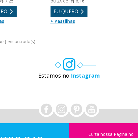
R$ 7,25
ou 2X de R$ 6,16
ERO
EU QUERO
as
+ Pastilhas
Estamos no
Instagram
Curta nossa Página no