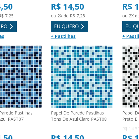
4,50
R$ 14,50
R$ 1
R$ 7,25
ou 2X de R$ 7,25
ou 2X d
ERO
EU QUERO
EU Q
as
+ Pastilhas
+ Pasti
Parede Pastilhas
Papel De Parede Pastilhas
Papel D
Azul PAST07
Tons De Azul Claro PAST08
Preto E
R$ 14,5
4,50
R$ 14,50
R$ 1