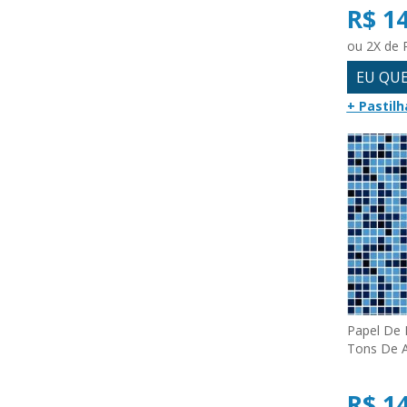
R$ 1
ou 2X de 
EU QU
+ Pastilh
Papel De 
Tons De 
R$ 1