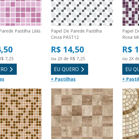
arede Pastilha Lilás
Papel De Parede Pastilha
Papel D
Cinza PAST12
Roxa Mi
4,50
R$ 14,50
R$ 1
R$ 7,25
ou 2X de R$ 7,25
ou 2X d
ERO
EU QUERO
EU Q
as
+ Pastilhas
+ Pasti