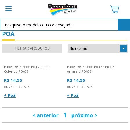
POÁ
FILTRAR PRODUTOS
Papel De Parede Poá Grande
Papel De Parede Poá Branco E
Colorido POA08
Amarelo POA02
R$ 14,50
R$ 14,50
ou 2X de R$ 7,25
ou 2X de R$ 7,25
+ Poá
+ Poá
1
anterior
próximo