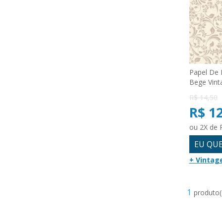
Papel De 
Bege Vint
R$ 14,50
R$ 1
ou 2X de 
EU QU
+ Vintag
1