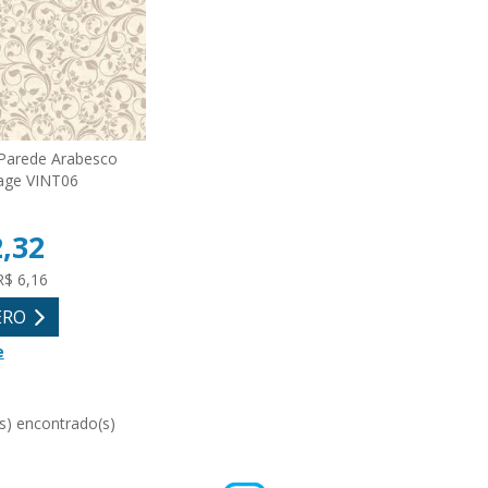
Parede Arabesco
age VINT06
2,32
R$ 6,16
ERO
e