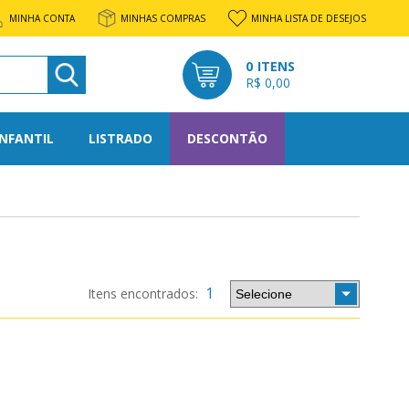
MINHA CONTA
MINHAS COMPRAS
MINHA LISTA DE DESEJOS
0
R$ 0,00
INFANTIL
LISTRADO
DESCONTÃO
l
rato
1
os
tone
nto