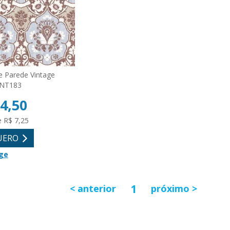
e Parede Vintage
VINT183
4,50
e R$ 7,25
UERO
ge
1
anterior
próximo