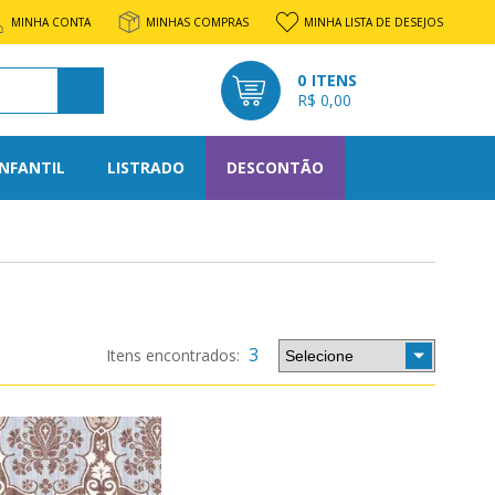
MINHA CONTA
MINHAS COMPRAS
MINHA LISTA DE DESEJOS
0
R$ 0,00
INFANTIL
LISTRADO
DESCONTÃO
l
rato
3
os
tone
nto