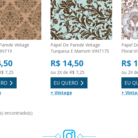
Parede Vintage
Papel De Parede Vintage
Papel D
INT19
Turquesa E Marrom VINT175
Floral 
4,50
R$ 14,50
R$ 1
R$ 7,25
ou 2X de R$ 7,25
ou 2X d
ERO
EU QUERO
EU Q
e
+ Vintage
+ Vinta