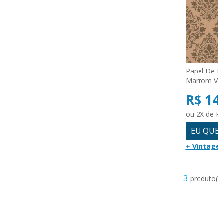
Papel De 
Marrom V
R$ 1
ou 2X de 
EU QU
+ Vintag
3