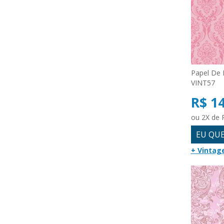
Papel De 
VINT57
R$ 1
ou 2X de 
EU QU
+ Vintag