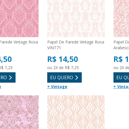
Parede Vintage Rosa
Papel De Parede Vintage Rosa
Papel D
VINT71
Arabesc
4,50
R$ 14,50
R$ 1
R$ 7,25
ou 2X de R$ 7,25
ou 2X d
ERO
EU QUERO
EU Q
e
+ Vintage
+ Vinta