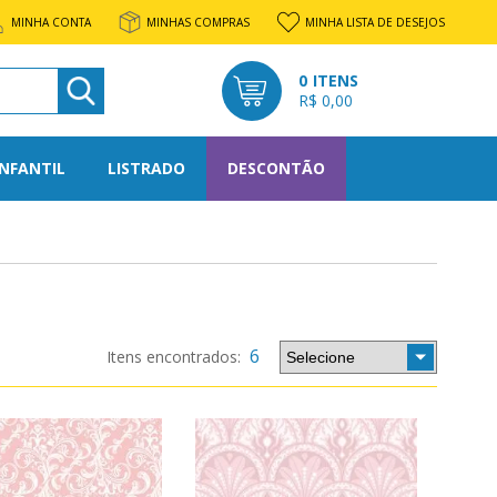
MINHA CONTA
MINHAS COMPRAS
MINHA LISTA DE DESEJOS
0
R$ 0,00
INFANTIL
LISTRADO
DESCONTÃO
l
rato
6
os
tone
nto