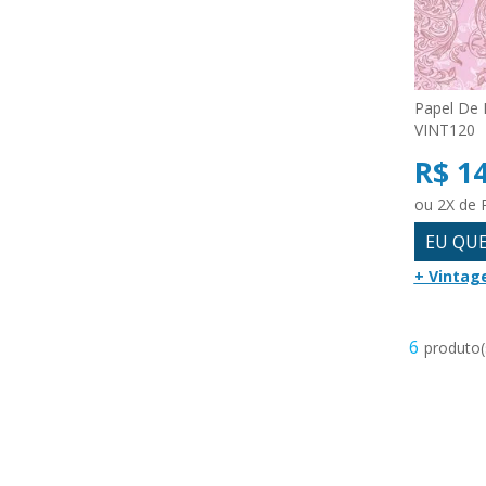
Papel De 
VINT120
R$ 1
ou 2X de 
EU QU
+ Vintag
6